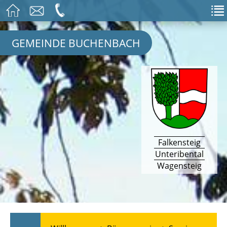
GEMEINDE BUCHENBACH
Falkensteig
Unteribental
Wagensteig