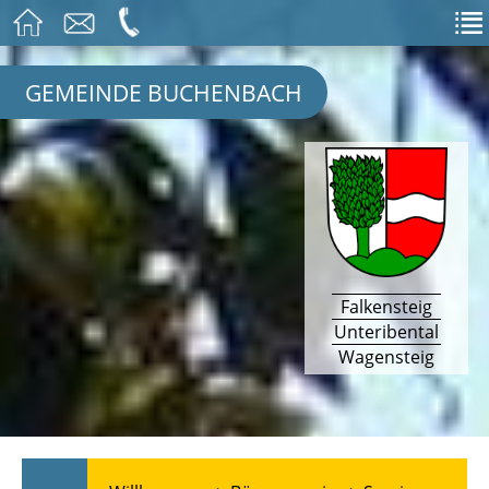
GEMEINDE BUCHENBACH
Falkensteig
Unteribental
Wagensteig