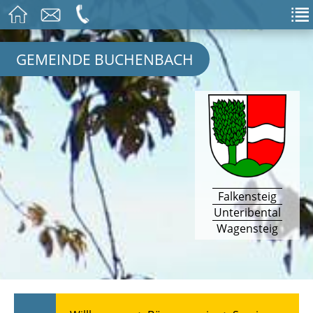
GEMEINDE BUCHENBACH
Falkensteig
Unteribental
Wagensteig