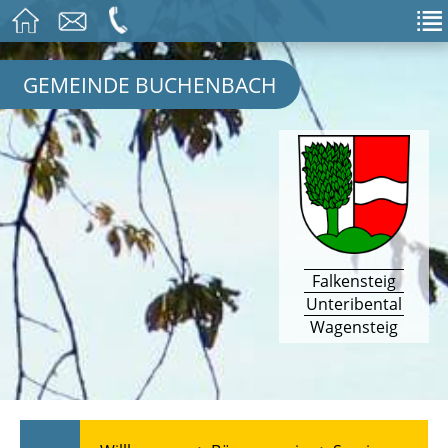
GEMEINDE BUCHENBACH
Falkensteig
Unteribental
Wagensteig