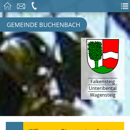
GEMEINDE BUCHENBACH
Falkensteig
Unteribental
Wagensteig