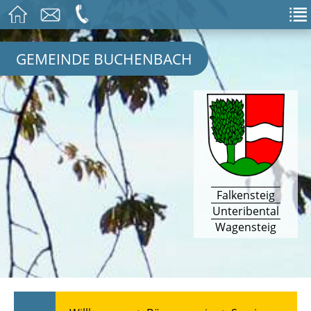
GEMEINDE BUCHENBACH
Falkensteig
Unteribental
Wagensteig