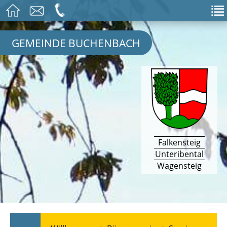
GEMEINDE BUCHENBACH
Falkensteig
Unteribental
Wagensteig