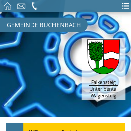
GEMEINDE BUCHENBACH
Falkensteig
Unteribental
Wagensteig