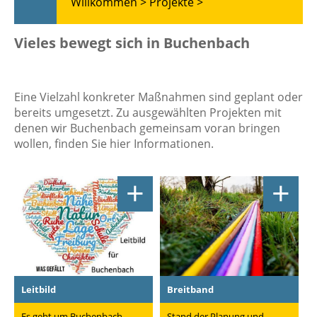
Willkommen >
Projekte >
Vieles bewegt sich in Buchenbach
Eine Vielzahl konkreter Maßnahmen sind geplant oder
bereits umgesetzt. Zu ausgewählten Projekten mit
denen wir Buchenbach gemeinsam voran bringen
wollen, finden Sie hier Informationen.
+
+
Leitbild
Breitband
Es geht um Buchenbach,
Stand der Planung und