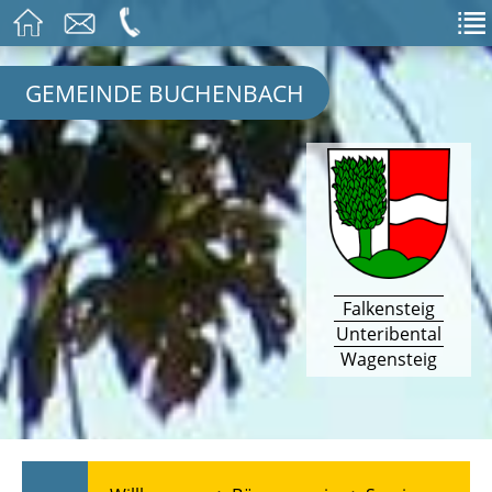
GEMEINDE BUCHENBACH
Falkensteig
Unteribental
Wagensteig