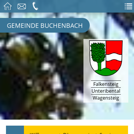
GEMEINDE BUCHENBACH
Falkensteig
Unteribental
Wagensteig