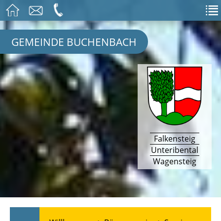
GEMEINDE BUCHENBACH
Falkensteig
Unteribental
Wagensteig