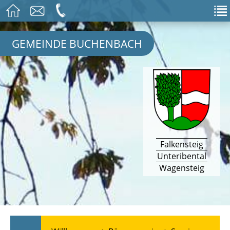
GEMEINDE BUCHENBACH
Falkensteig
Unteribental
Wagensteig