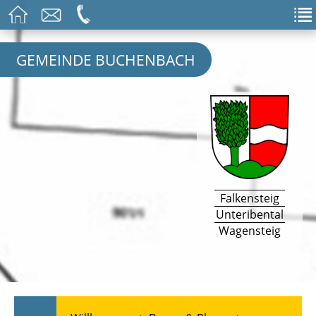
GEMEINDE BUCHENBACH
Falkensteig
Unteribental
Wagensteig