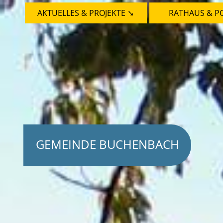
AKTUELLES & PROJEKTE ➘
RATHAUS & PO
GEMEINDE BUCHENBACH