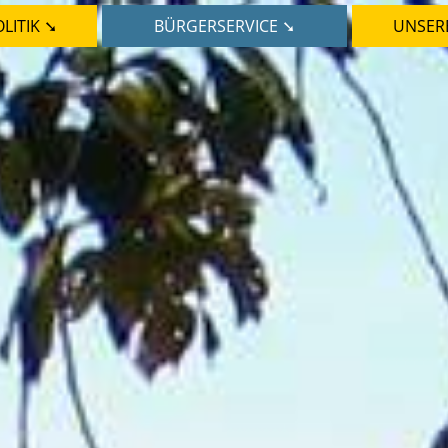
LITIK ➘
BÜRGERSERVICE ➘
UNSER