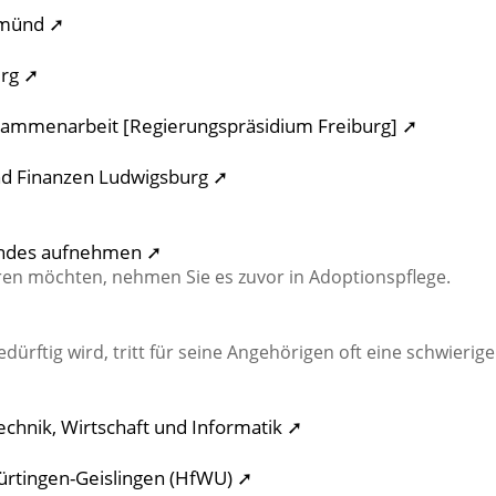
Gmünd ➚
erg ➚
usammenarbeit [Regierungspräsidium Freiburg] ➚
und Finanzen Ludwigsburg ➚
Kindes aufnehmen ➚
ren möchten, nehmen Sie es zuvor in Adoptionspflege.
rftig wird, tritt für seine Angehörigen oft eine schwierige
echnik, Wirtschaft und Informatik ➚
ürtingen-Geislingen (HfWU) ➚