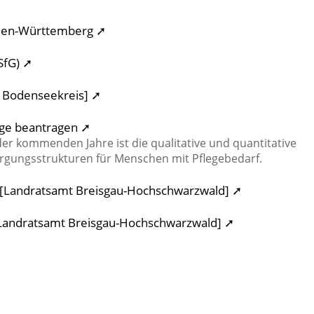
den-Württemberg ➚
SfG) ➚
t Bodenseekreis] ➚
ge beantragen ➚
 der kommenden Jahre ist die qualitative und quantitative
orgungsstrukturen für Menschen mit Pflegebedarf.
e [Landratsamt Breisgau-Hochschwarzwald] ➚
 [Landratsamt Breisgau-Hochschwarzwald] ➚