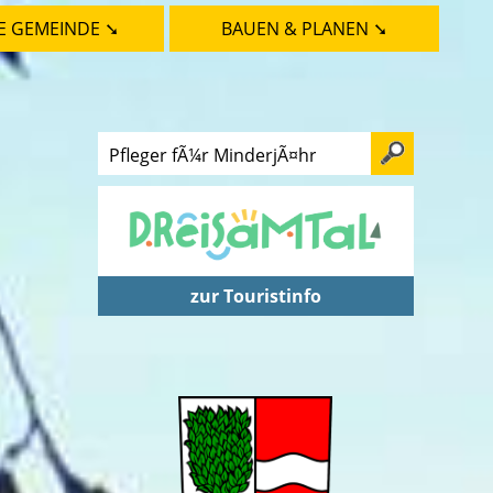
E GEMEINDE ➘
BAUEN & PLANEN ➘
zur Touristinfo