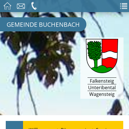
GEMEINDE BUCHENBACH
Falkensteig
Unteribental
Wagensteig