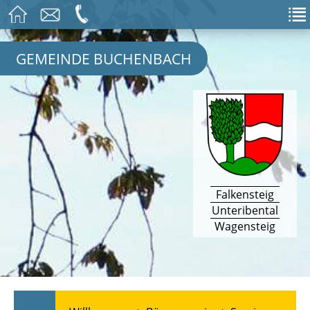
GEMEINDE BUCHENBACH
Falkensteig
Unteribental
Wagensteig