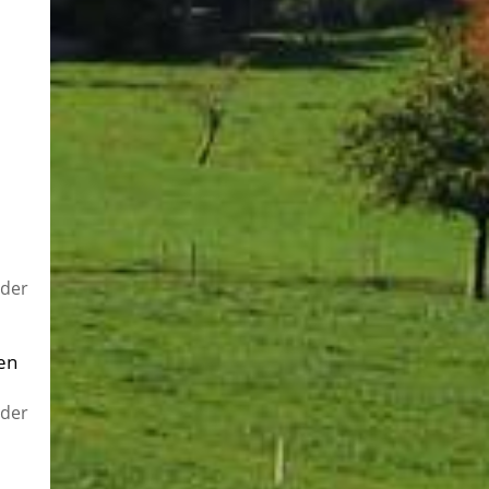
oder
en
oder