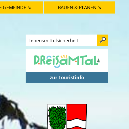
E GEMEINDE ➘
BAUEN & PLANEN ➘
zur Touristinfo