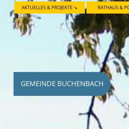
AKTUELLES & PROJEKTE ➘
RATHAUS & PO
GEMEINDE BUCHENBACH