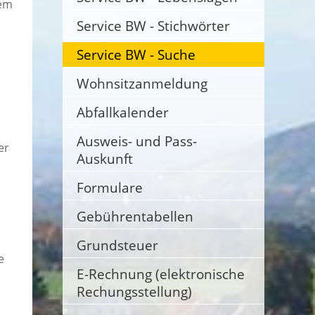
lem
Service BW - Stichwörter
Service BW - Suche
Wohnsitzanmeldung
Abfallkalender
Ausweis- und Pass-
er
Auskunft
Formulare
Gebührentabellen
Grundsteuer
e
E-Rechnung (elektronische
Rechungsstellung)