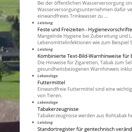
Bei der öffentlichen Wasserversorgung s
Wasserversorgungsunternehmen dafür ver
einwandfreies Trinkwasser zu …
Leistung
Feste und Freizeiten - Hygienevorschrif
Mangelnde Hygiene bei Zubereitung und L
Lebensmittelinfektionen wie zum Beispiel 
Leistung
Kombinierte Text-Bild-Warnhinweise für
Die Hinweise für Zigaretten, Tabak zum S
gesundheitsbezogenen Warnhinweis inklus
Lebenslage
Futtermittel
Einwandfreie Futtermittel sind eine wicht
von Tieren.
Lebenslage
Tabakerzeugnisse
Tabakerzeugnisse werden aus Rohtabak her
Leistung
Standortregister für gentechnisch verände