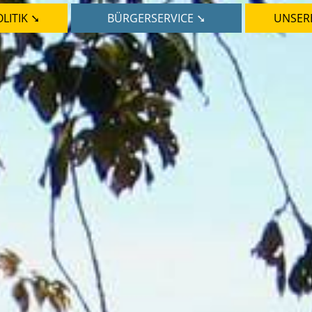
LITIK ➘
BÜRGERSERVICE ➘
UNSER