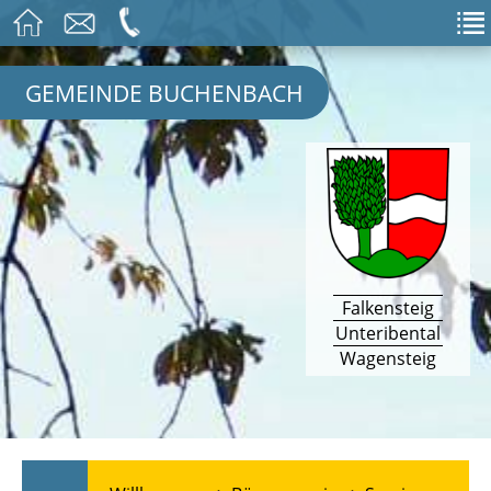
GEMEINDE BUCHENBACH
Falkensteig
Unteribental
Wagensteig