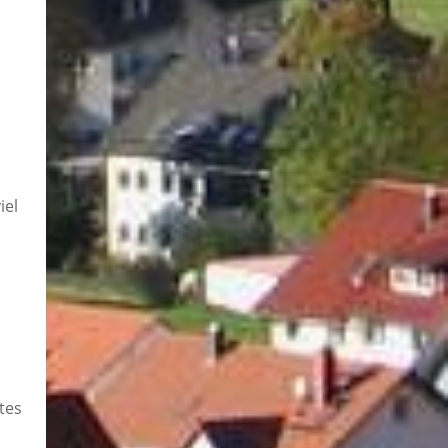
iel
tes