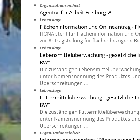
Organisationseinheit
Agentur für Arbeit Freiburg ➚
Lebenslage
Flächeninformation und Onlineantrag - 
FIONA steht für Flächeninformation und On
zur Antragstellung für flächenbezogene Bei
Lebenslage
Lebensmittelüberwachung - gesetzliche I
BW"
Die zuständigen Lebensmittelüberwachu
unter Namensnennung des Produktes und 
Überschreitungen …
Lebenslage
Futtermittelüberwachung - gesetzliche I
BW"
Die zuständigen Futtermittelüberwachun
unter Namensnennung des Produktes und 
Überschreitungen …
Organisationseinheit
Informationssicherheit [Pädagogische Ho