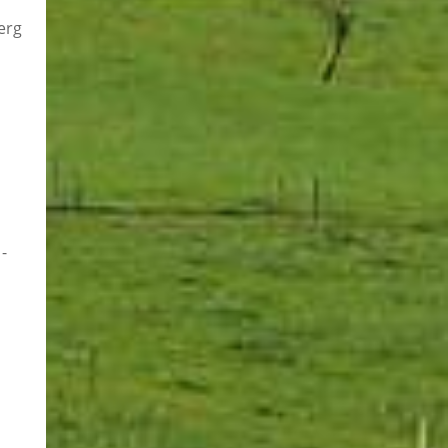
erg
-