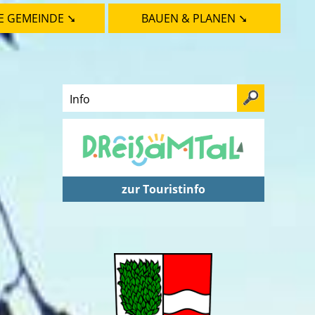
E GEMEINDE ➘
BAUEN & PLANEN ➘
zur Touristinfo