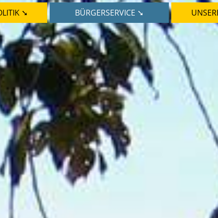
LITIK ➘
BÜRGERSERVICE ➘
UNSER