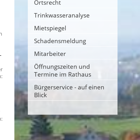
Ortsrecht
Trinkwasseranalyse
Mietspiegel
n
Schadensmeldung
Mitarbeiter
-
Öffnungszeiten und
er
Termine im Rathaus
:
Bürgerservice - auf einen
Blick
r
: