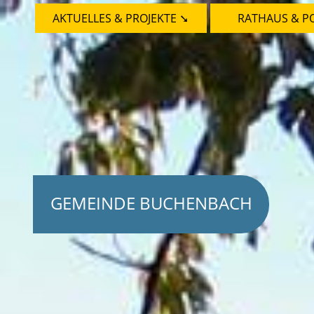
AKTUELLES & PROJEKTE ➘
RATHAUS & PO
GEMEINDE BUCHENBACH