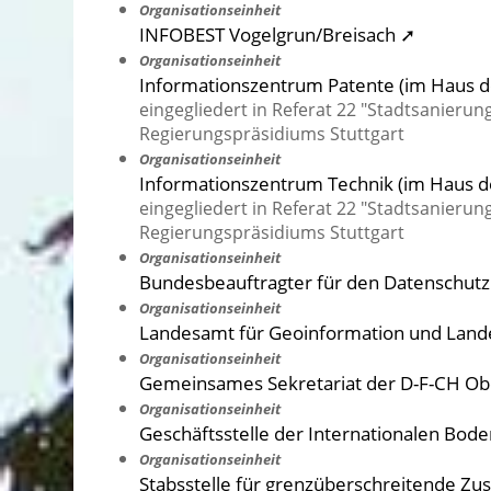
Organisationseinheit
INFOBEST Vogelgrun/Breisach ➚
Organisationseinheit
Informationszentrum Patente (im Haus de
eingegliedert in Referat 22 "Stadtsanieru
Regierungspräsidiums Stuttgart
Organisationseinheit
Informationszentrum Technik (im Haus de
eingegliedert in Referat 22 "Stadtsanieru
Regierungspräsidiums Stuttgart
Organisationseinheit
Bundesbeauftragter für den Datenschutz 
Organisationseinheit
Landesamt für Geoinformation und Lande
Organisationseinheit
Gemeinsames Sekretariat der D-F-CH Ob
Organisationseinheit
Geschäftsstelle der Internationalen Bod
Organisationseinheit
Stabsstelle für grenzüberschreitende Z