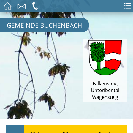
GEMEINDE BUCHENBACH
Falkensteig
Unteribental
Wagensteig