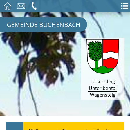
GEMEINDE BUCHENBACH
Falkensteig
Unteribental
Wagensteig