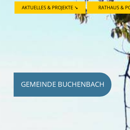
AKTUELLES & PROJEKTE ➘
RATHAUS & PO
GEMEINDE BUCHENBACH