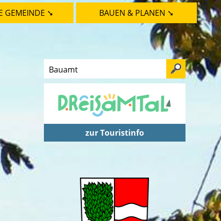
E GEMEINDE ➘
BAUEN & PLANEN ➘
zur Touristinfo