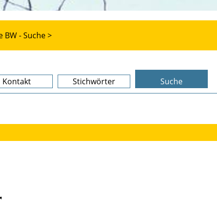
e BW - Suche >
Kontakt
Stichwörter
Suche
➚