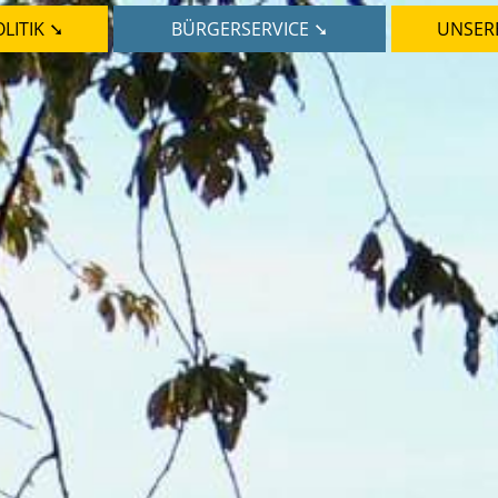
LITIK ➘
BÜRGERSERVICE ➘
UNSER