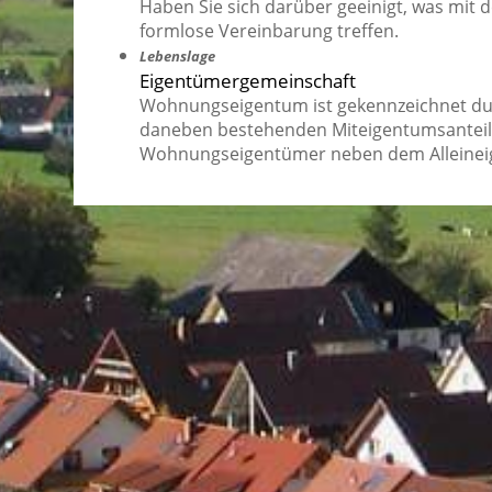
Haben Sie sich darüber geeinigt, was mit
formlose Vereinbarung treffen.
Lebenslage
Eigentümergemeinschaft
Wohnungseigentum ist gekennzeichnet d
daneben bestehenden Miteigentumsanteil
Wohnungseigentümer neben dem Alleine