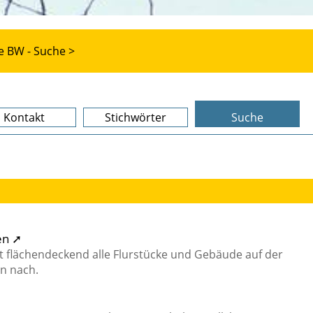
e BW - Suche >
Kontakt
Stichwörter
Suche
en ➚
t flächendeckend alle Flurstücke und Gebäude auf der
n nach.