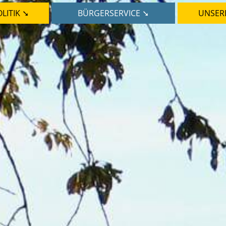
LITIK ➘
BÜRGERSERVICE ➘
UNSER