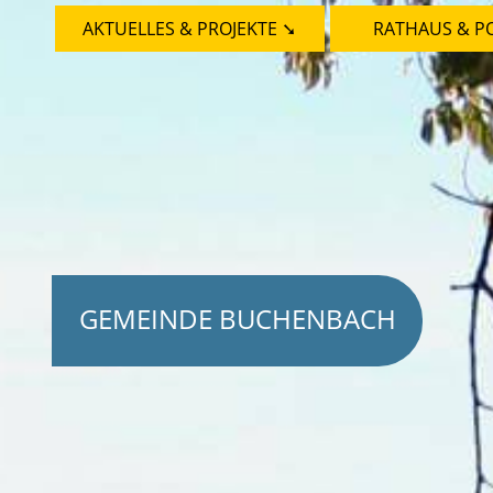
AKTUELLES & PROJEKTE ➘
RATHAUS & PO
GEMEINDE BUCHENBACH