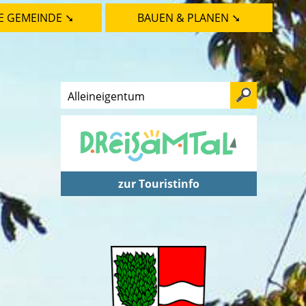
E GEMEINDE ➘
BAUEN & PLANEN ➘
zur Touristinfo