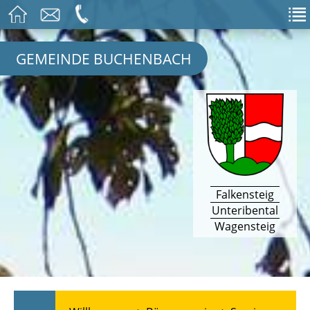
GEMEINDE BUCHENBACH
Falkensteig
Unteribental
Wagensteig