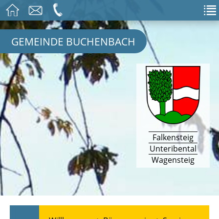
GEMEINDE BUCHENBACH
Falkensteig
Unteribental
Wagensteig