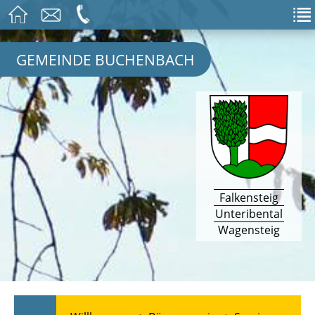
GEMEINDE BUCHENBACH
Falkensteig
Unteribental
Wagensteig