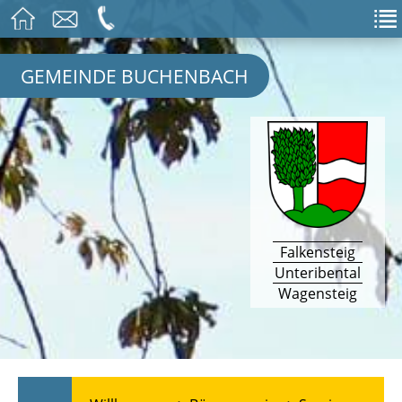
GEMEINDE BUCHENBACH
Falkensteig
Unteribental
Wagensteig