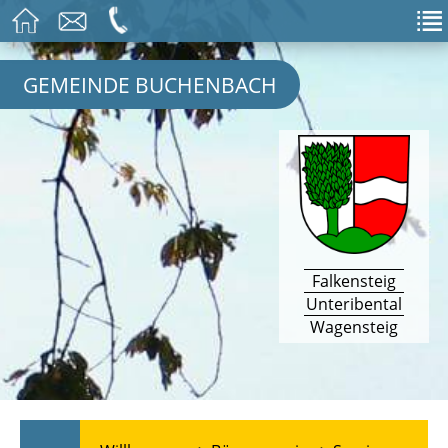
GEMEINDE BUCHENBACH
Falkensteig
Unteribental
Wagensteig