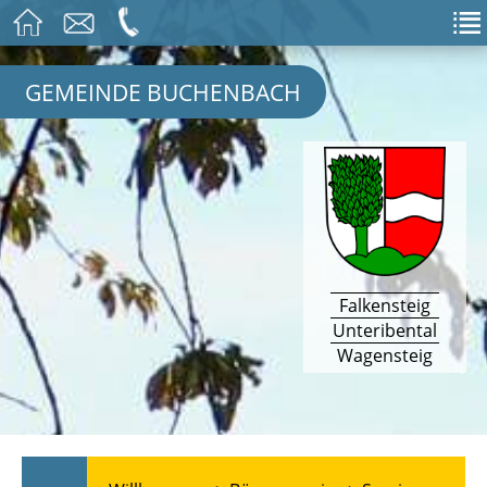
GEMEINDE BUCHENBACH
Falkensteig
Unteribental
Wagensteig