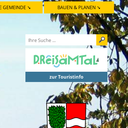
E GEMEINDE ➘
BAUEN & PLANEN ➘
zur Touristinfo