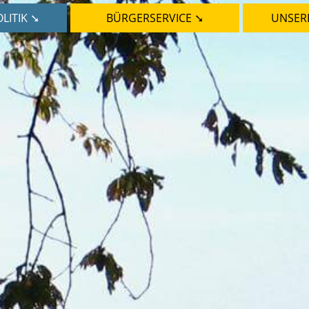
LITIK ➘
BÜRGERSERVICE ➘
UNSER