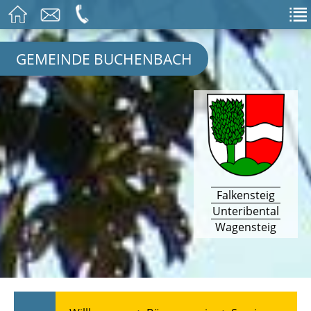
GEMEINDE BUCHENBACH
Falkensteig
Unteribental
Wagensteig