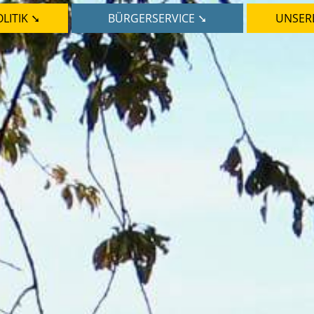
LITIK ➘
BÜRGERSERVICE ➘
UNSER