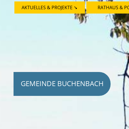
AKTUELLES & PROJEKTE ➘
RATHAUS & PO
GEMEINDE BUCHENBACH