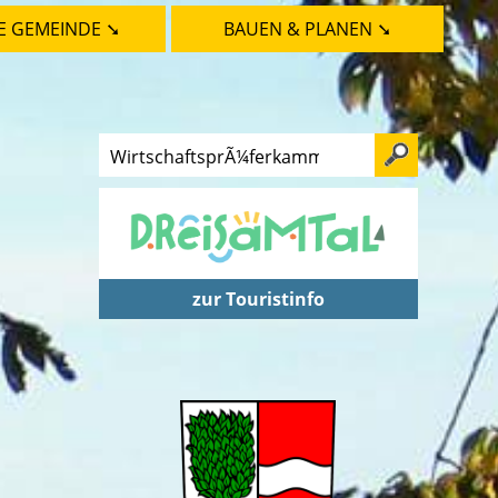
E GEMEINDE ➘
BAUEN & PLANEN ➘
zur Touristinfo