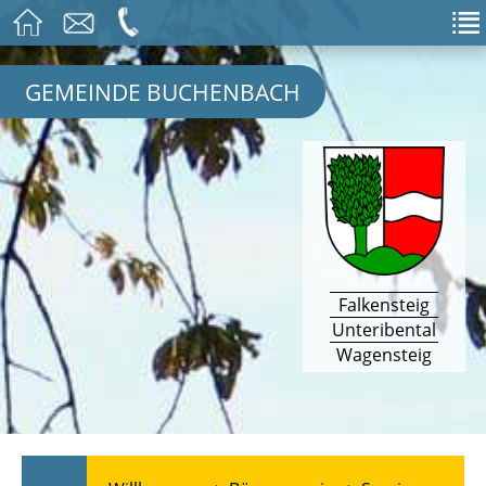
GEMEINDE BUCHENBACH
Falkensteig
Unteribental
Wagensteig