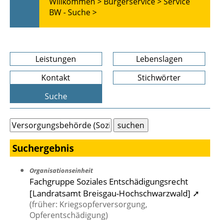
Willkommen >
Bürgerservice >
Service
BW - Suche >
Leistungen
Lebenslagen
Kontakt
Stichwörter
Suche
Suchergebnis
Organisationseinheit
Fachgruppe Soziales Entschädigungsrecht
[Landratsamt Breisgau-Hochschwarzwald] ➚
(früher: Kriegsopferversorgung,
Opferentschädigung)