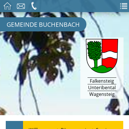
GEMEINDE BUCHENBACH
Falkensteig
Unteribental
Wagensteig