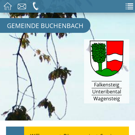
GEMEINDE BUCHENBACH
Falkensteig
Unteribental
Wagensteig