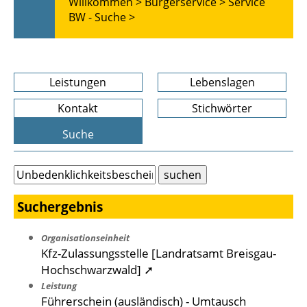
Willkommen >
Bürgerservice >
Service
BW - Suche >
Leistungen
Lebenslagen
Kontakt
Stichwörter
Suche
Suchergebnis
Organisationseinheit
Kfz-Zulassungsstelle [Landratsamt Breisgau-
Hochschwarzwald] ➚
Leistung
Führerschein (ausländisch) - Umtausch