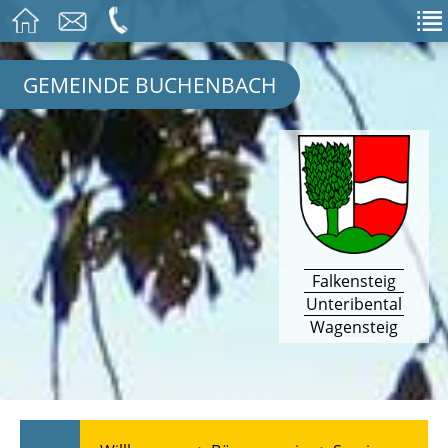
GEMEINDE BUCHENBACH
Falkensteig
Unteribental
Wagensteig