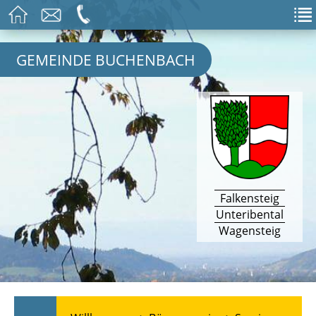
GEMEINDE BUCHENBACH
Falkensteig
Unteribental
Wagensteig