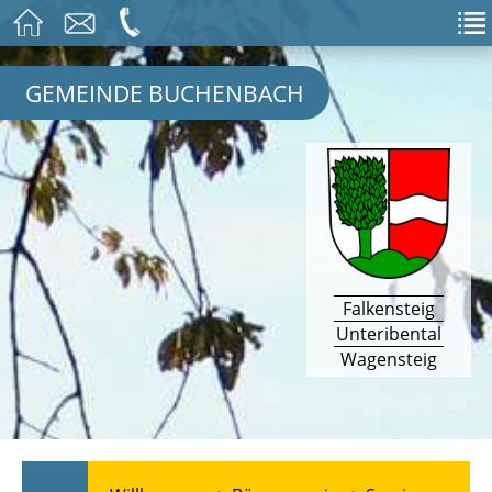
GEMEINDE BUCHENBACH
Falkensteig
Unteribental
Wagensteig