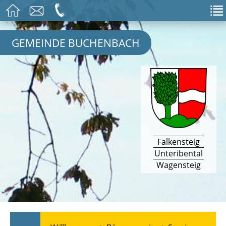
GEMEINDE BUCHENBACH
Falkensteig
Unteribental
Wagensteig