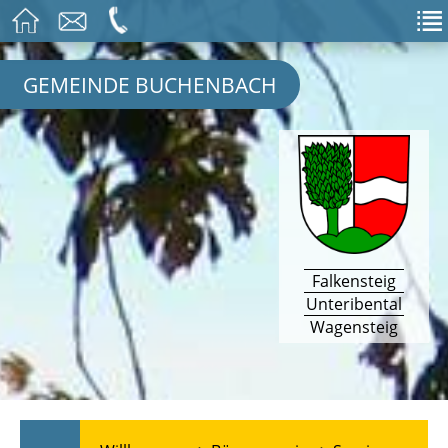
GEMEINDE BUCHENBACH
Falkensteig
Unteribental
Wagensteig