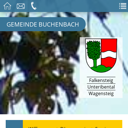
GEMEINDE BUCHENBACH
Falkensteig
Unteribental
Wagensteig