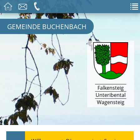
GEMEINDE BUCHENBACH
Falkensteig
Unteribental
Wagensteig