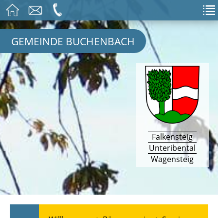
GEMEINDE BUCHENBACH
Falkensteig
Unteribental
Wagensteig