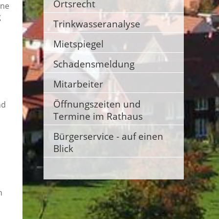
Ortsrecht
ene
g
Trinkwasseranalyse
Mietspiegel
Schadensmeldung
Mitarbeiter
Öffnungszeiten und
nd
Termine im Rathaus
Bürgerservice - auf einen
Blick
n