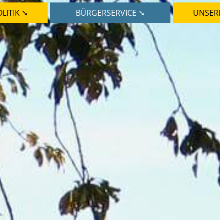
LITIK ➘
BÜRGERSERVICE ➘
UNSER