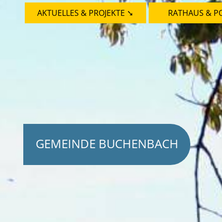
AKTUELLES & PROJEKTE ➘
RATHAUS & PO
GEMEINDE BUCHENBACH