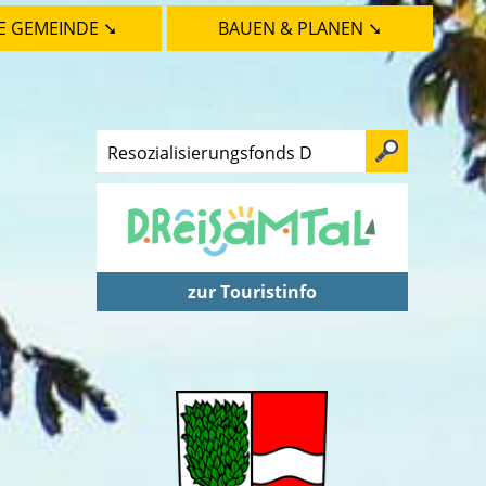
E GEMEINDE ➘
BAUEN & PLANEN ➘
zur Touristinfo