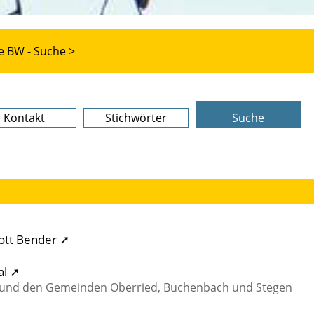
e BW - Suche >
Kontakt
Stichwörter
Suche
gott Bender ➚
al ➚
 und den Gemeinden Oberried, Buchenbach und Stegen