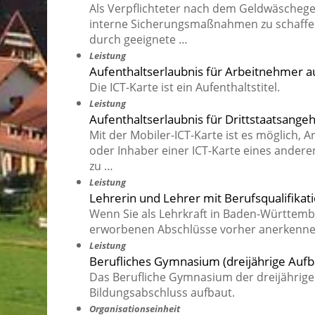
Als Verpflichteter nach dem Geldwäscheg
interne Sicherungsmaßnahmen zu schaffen
durch geeignete …
Leistung
Aufenthaltserlaubnis für Arbeitnehmer au
Die ICT-Karte ist ein Aufenthaltstitel.
Leistung
Aufenthaltserlaubnis für Drittstaatsange
Mit der Mobiler-ICT-Karte ist es möglich,
oder Inhaber einer ICT-Karte eines andere
zu …
Leistung
Lehrerin und Lehrer mit Berufsqualifikat
Wenn Sie als Lehrkraft in Baden-Württemb
erworbenen Abschlüsse vorher anerkenne
Leistung
Berufliches Gymnasium (dreijährige Auf
Das Berufliche Gymnasium der dreijährigen
Bildungsabschluss aufbaut.
Organisationseinheit