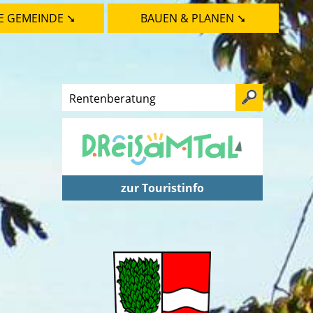
E GEMEINDE ➘
BAUEN & PLANEN ➘
zur Touristinfo