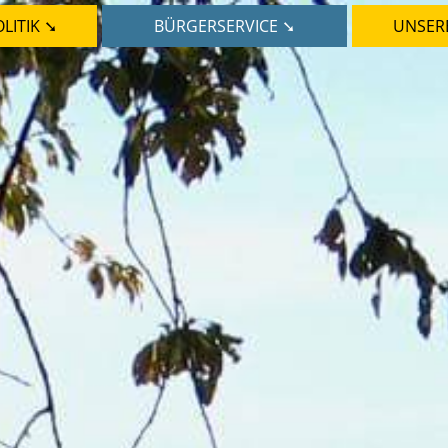
LITIK ➘
BÜRGERSERVICE ➘
UNSER