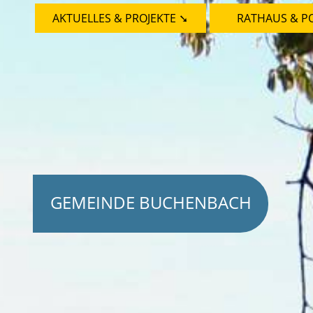
AKTUELLES & PROJEKTE ➘
RATHAUS & PO
GEMEINDE BUCHENBACH