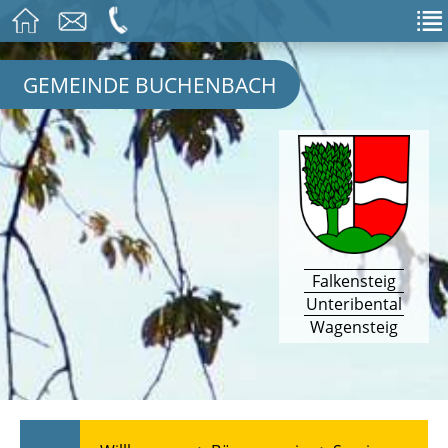
GEMEINDE BUCHENBACH
Falkensteig
Unteribental
Wagensteig