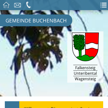
GEMEINDE BUCHENBACH
Falkensteig
Unteribental
Wagensteig