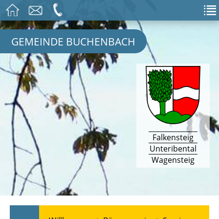
GEMEINDE BUCHENBACH
Falkensteig
Unteribental
Wagensteig