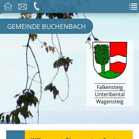
GEMEINDE BUCHENBACH
Falkensteig
Unteribental
Wagensteig