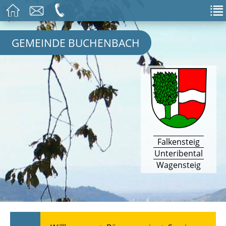
GEMEINDE BUCHENBACH
Falkensteig
Unteribental
Wagensteig